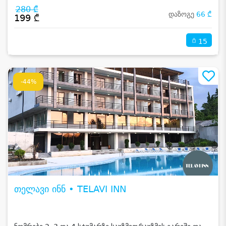
280 ₾
დაზოგე
66 ₾
199 ₾
15
-44%
თელავი ინნ • TELAVI INN