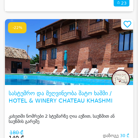
23
-22%
სასტუმრო და მეღვინეობა შატო ხაშმი /
HOTEL & WINERY CHATEAU KHASHMI
კახეთში ნომრები 2 სტუმარზე ღია აუზით, საუზმით ან
საუზმის გარეშე
180 ₾
დაზოგე
30 ₾
140 ₾