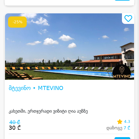
-25%
მტევინო • MTEVINO
კახეთში, ერთჯერადი ვიზიტი ღია აუზზე
40 ₾
4.3
30 ₾
დაზოგე
7 ₾