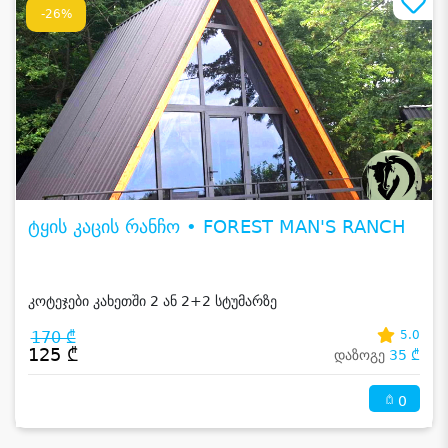
-26%
ტყის კაცის რანჩო • FOREST MAN'S RANCH
კოტეჯები კახეთში 2 ან 2+2 სტუმარზე
170 ₾
5.0
125 ₾
დაზოგე
35 ₾
0