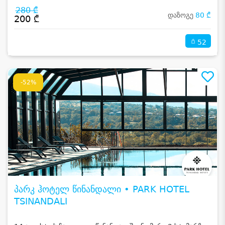
280 ₾
დაზოგე
80 ₾
200 ₾
52
-52%
პარკ ჰოტელ წინანდალი • PARK HOTEL
TSINANDALI