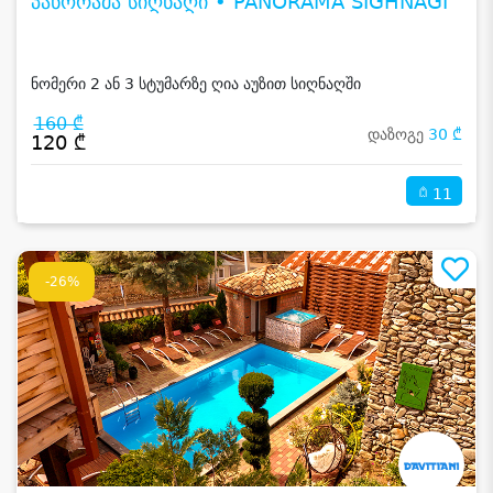
პანორამა სიღნაღი • PANORAMA SIGHNAGI
ნომერი 2 ან 3 სტუმარზე ღია აუზით სიღნაღში
160 ₾
დაზოგე
30 ₾
120 ₾
11
-26%