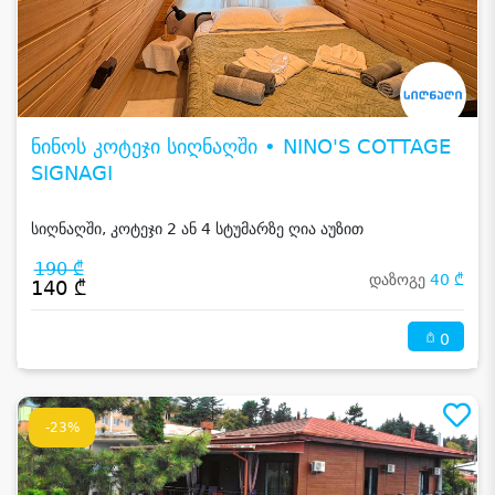
ნინოს კოტეჯი სიღნაღში • NINO'S COTTAGE
SIGNAGI
სიღნაღში, კოტეჯი 2 ან 4 სტუმარზე ღია აუზით
190 ₾
დაზოგე
40 ₾
140 ₾
0
-23%