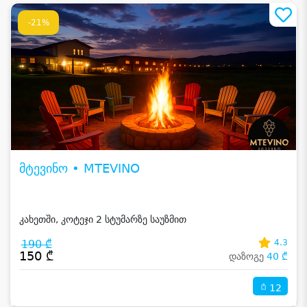
-21%
მტევინო • MTEVINO
კახეთში, კოტეჯი 2 სტუმარზე საუზმით
190 ₾
4.3
150 ₾
დაზოგე
40 ₾
12