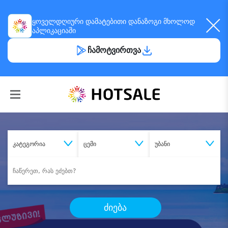
ყოველდღიური
დამატებითი დანაზოგი
მხოლოდ
აპლიკაციაში
ჩამოტვირთვა
კატეგორია
ცემი
უბანი
ძიება