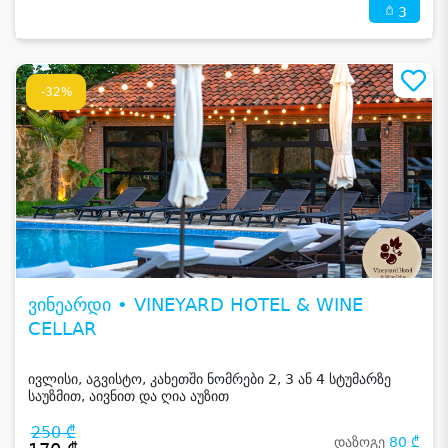
3
-32%
ვინეარდი • VINEYARD HOTEL & WINE
CELLAR
ივლისი, აგვისტო, კახეთში ნომრები 2, 3 ან 4 სტუმარზე
საუზმით, აივნით და ღია აუზით
250 ₾
დაზოგე
80 ₾