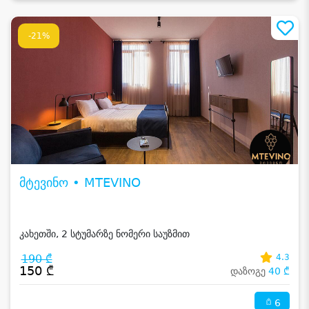
-21%
მტევინო • MTEVINO
კახეთში, 2 სტუმარზე ნომერი საუზმით
190 ₾
4.3
150 ₾
დაზოგე
40 ₾
6