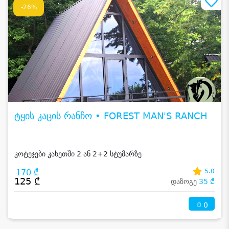
-26%
ტყის კაცის რანჩო • FOREST MAN'S RANCH
კოტეჯები კახეთში 2 ან 2+2 სტუმარზე
170 ₾
5.0
125 ₾
დაზოგე
35 ₾
0