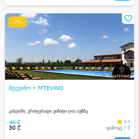
-25%
მტევინო • MTEVINO
კახეთში, ერთჯერადი ვიზიტი ღია აუზზე
40 ₾
4.3
30 ₾
დაზოგე
7 ₾