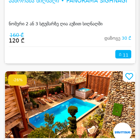
პანორამა სიღნაღი • PANORAMA SIGHNAGI
ნომერი 2 ან 3 სტუმარზე ღია აუზით სიღნაღში
160 ₾
დაზოგე
30 ₾
120 ₾
11
-26%