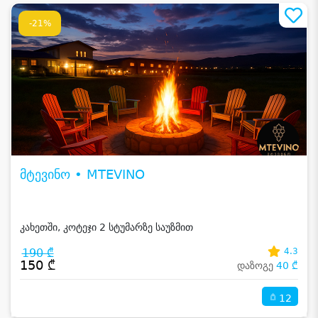
-21%
მტევინო • MTEVINO
კახეთში, კოტეჯი 2 სტუმარზე საუზმით
190 ₾
4.3
150 ₾
დაზოგე
40 ₾
12