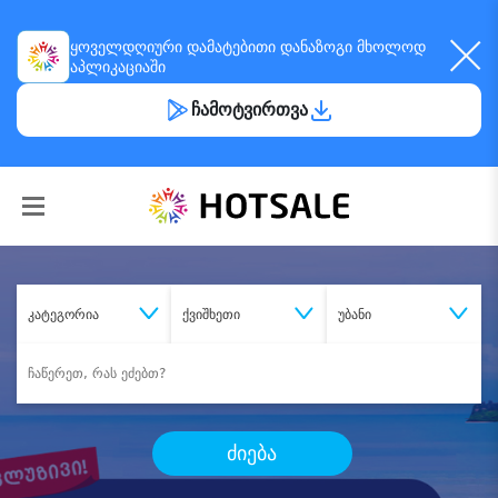
ყოველდღიური
დამატებითი დანაზოგი
მხოლოდ
აპლიკაციაში
ჩამოტვირთვა
კატეგორია
ქვიშხეთი
უბანი
ძიება