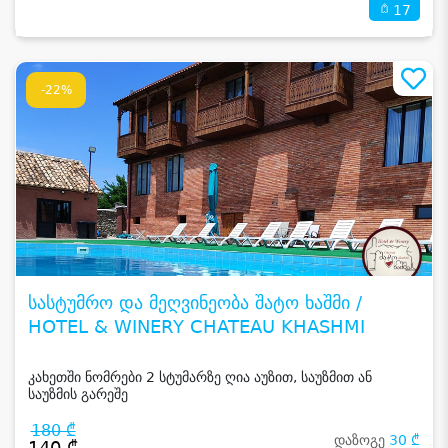
17
-22%
სასტუმრო და მეღვინეობა შატო ხაშმი /
HOTEL & WINERY CHATEAU KHASHMI
კახეთში ნომრები 2 სტუმარზე ღია აუზით, საუზმით ან
საუზმის გარეშე
180 ₾
დაზოგე
30 ₾
140 ₾