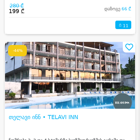
280 ₾
დაზოგე
66 ₾
199 ₾
11
-44%
თელავი ინნ • TELAVI INN