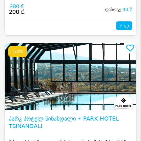
280 ₾
დაზოგე
80 ₾
200 ₾
52
-52%
პარკ ჰოტელ წინანდალი • PARK HOTEL
TSINANDALI