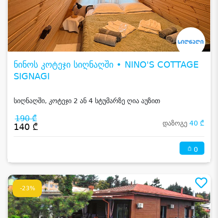
ნინოს კოტეჯი სიღნაღში • NINO'S COTTAGE
SIGNAGI
სიღნაღში, კოტეჯი 2 ან 4 სტუმარზე ღია აუზით
190 ₾
დაზოგე
40 ₾
140 ₾
0
-23%