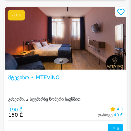
-21%
მტევინო • MTEVINO
კახეთში, 2 სტუმარზე ნომერი საუზმით
190 ₾
4.3
150 ₾
დაზოგე
40 ₾
6