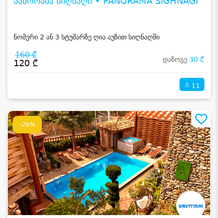
პანორამა სიღნაღი • PANORAMA SIGHNAGI
ნომერი 2 ან 3 სტუმარზე ღია აუზით სიღნაღში
160 ₾
დაზოგე
30 ₾
120 ₾
11
-26%