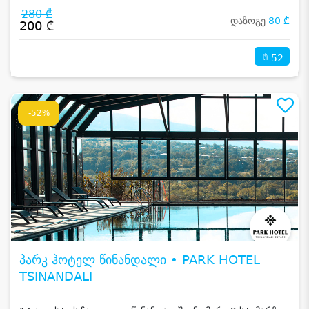
280 ₾
დაზოგე
80 ₾
200 ₾
52
-52%
პარკ ჰოტელ წინანდალი • PARK HOTEL
TSINANDALI