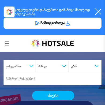
ყოველდღიური
დამატებითი დანაზოგი
მხოლოდ
აპლიკაციაში
ჩამოტვირთვა
კატეგორია
მანავი
უბანი
ძიება