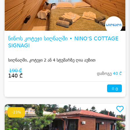
ნინოს კოტეჯი სიღნაღში • NINO'S COTTAGE
SIGNAGI
სიღნაღში, კოტეჯი 2 ან 4 სტუმარზე ღია აუზით
190 ₾
დაზოგე
40 ₾
140 ₾
0
-23%