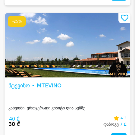
-25%
მტევინო • MTEVINO
კახეთში, ერთჯერადი ვიზიტი ღია აუზზე
40 ₾
4.3
30 ₾
დაზოგე
7 ₾