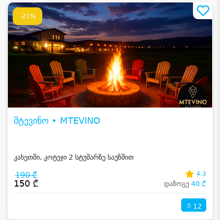
-21%
მტევინო • MTEVINO
კახეთში, კოტეჯი 2 სტუმარზე საუზმით
190 ₾
4.3
150 ₾
დაზოგე
40 ₾
12