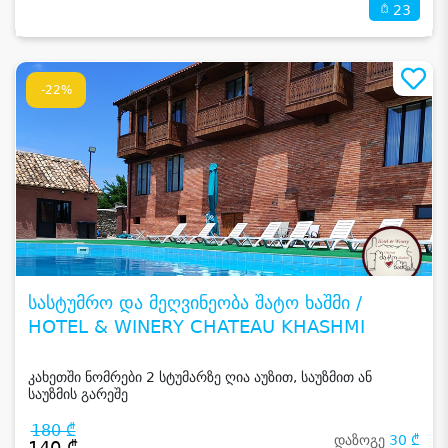
23
-22%
სასტუმრო და მეღვინეობა შატო ხაშმი /
HOTEL & WINERY CHATEAU KHASHMI
კახეთში ნომრები 2 სტუმარზე ღია აუზით, საუზმით ან
საუზმის გარეშე
180 ₾
დაზოგე
30 ₾
140 ₾