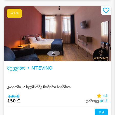
-21%
მტევინო • MTEVINO
კახეთში, 2 სტუმარზე ნომერი საუზმით
190 ₾
4.3
150 ₾
დაზოგე
40 ₾
6