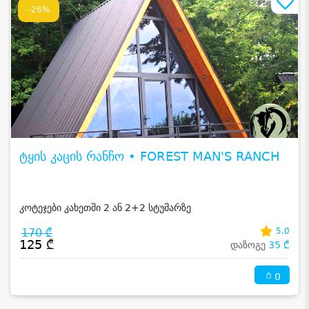
-26%
ტყის კაცის რანჩო • FOREST MAN'S RANCH
კოტეჯები კახეთში 2 ან 2+2 სტუმარზე
170 ₾
5.0
125 ₾
დაზოგე
35 ₾
0