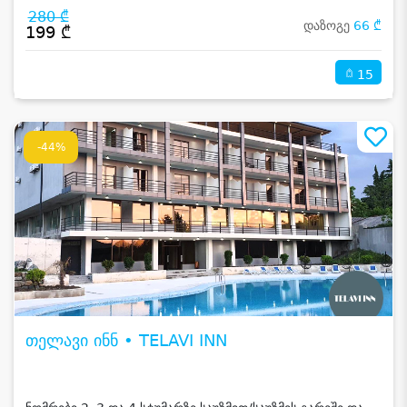
280 ₾
დაზოგე
66 ₾
199 ₾
15
-44%
თელავი ინნ • TELAVI INN