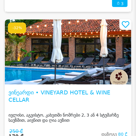
3
-32%
ვინეარდი • VINEYARD HOTEL & WINE
CELLAR
ივლისი, აგვისტო, კახეთში ნომრები 2, 3 ან 4 სტუმარზე
საუზმით, აივნით და ღია აუზით
250 ₾
დაზოგე
80 ₾