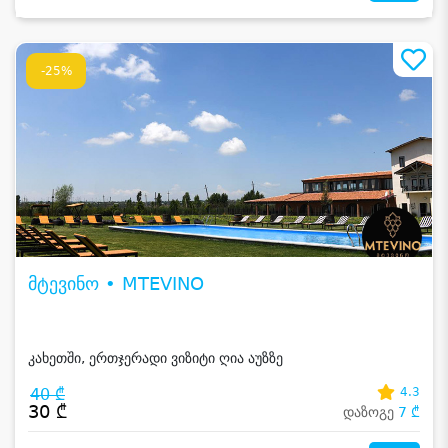
-25%
მტევინო • MTEVINO
კახეთში, ერთჯერადი ვიზიტი ღია აუზზე
40 ₾
4.3
30 ₾
დაზოგე
7 ₾