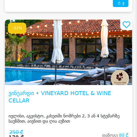
3
-32%
ვინეარდი • VINEYARD HOTEL & WINE
CELLAR
ივლისი, აგვისტო, კახეთში ნომრები 2, 3 ან 4 სტუმარზე
საუზმით, აივნით და ღია აუზით
250 ₾
დაზოგე
80 ₾