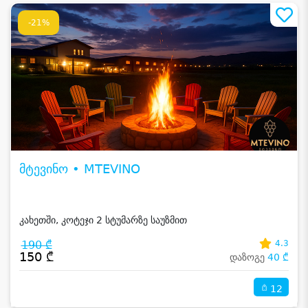
-21%
მტევინო • MTEVINO
კახეთში, კოტეჯი 2 სტუმარზე საუზმით
190 ₾
4.3
150 ₾
დაზოგე
40 ₾
12