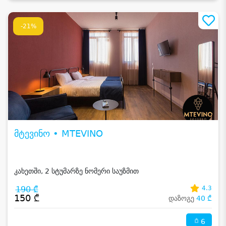
-21%
მტევინო • MTEVINO
კახეთში, 2 სტუმარზე ნომერი საუზმით
190 ₾
4.3
150 ₾
დაზოგე
40 ₾
6