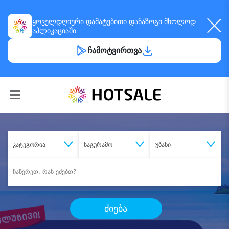
ყოველდღიური
დამატებითი დანაზოგი
მხოლოდ
აპლიკაციაში
ჩამოტვირთვა
კატეგორია
საგურამო
უბანი
ძიება