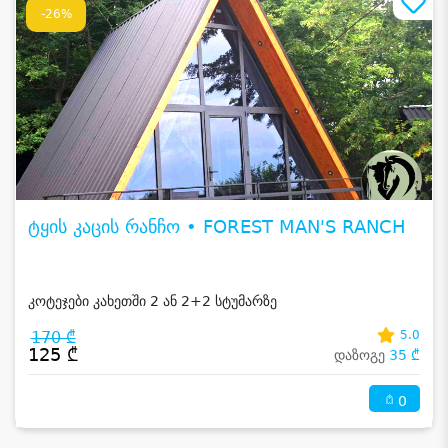
-26%
ტყის კაცის რანჩო • FOREST MAN'S RANCH
კოტეჯები კახეთში 2 ან 2+2 სტუმარზე
170 ₾
5.0
125 ₾
დაზოგე
35 ₾
0