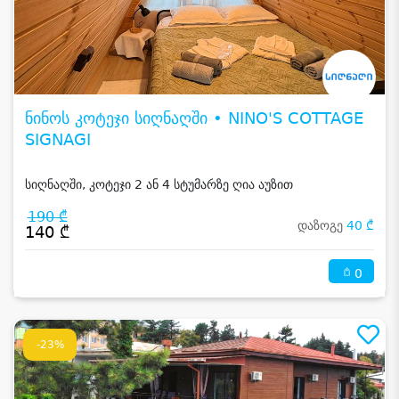
ნინოს კოტეჯი სიღნაღში • NINO'S COTTAGE
SIGNAGI
სიღნაღში, კოტეჯი 2 ან 4 სტუმარზე ღია აუზით
190 ₾
დაზოგე
40 ₾
140 ₾
0
-23%