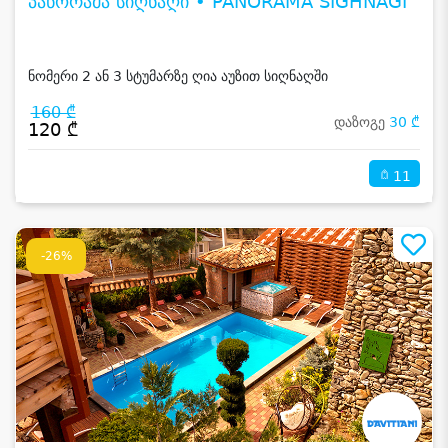
პანორამა სიღნაღი • PANORAMA SIGHNAGI
ნომერი 2 ან 3 სტუმარზე ღია აუზით სიღნაღში
160 ₾
დაზოგე
30 ₾
120 ₾
11
-26%