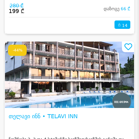
280 ₾
დაზოგე
66 ₾
199 ₾
14
-44%
თელავი ინნ • TELAVI INN