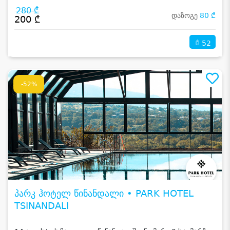
280 ₾
დაზოგე
80 ₾
200 ₾
52
-52%
პარკ ჰოტელ წინანდალი • PARK HOTEL
TSINANDALI