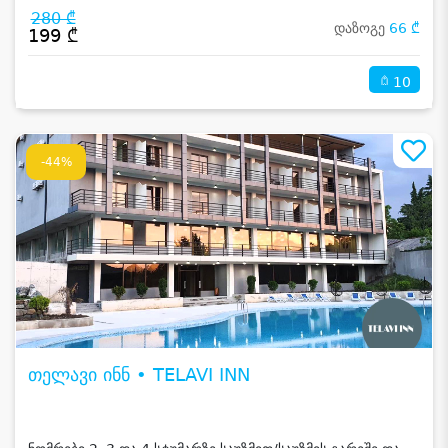
280 ₾
დაზოგე
66 ₾
199 ₾
10
-44%
თელავი ინნ • TELAVI INN