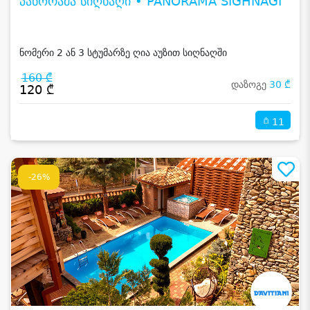
პანორამა სიღნაღი • PANORAMA SIGHNAGI
ნომერი 2 ან 3 სტუმარზე ღია აუზით სიღნაღში
160 ₾
დაზოგე
30 ₾
120 ₾
11
-26%