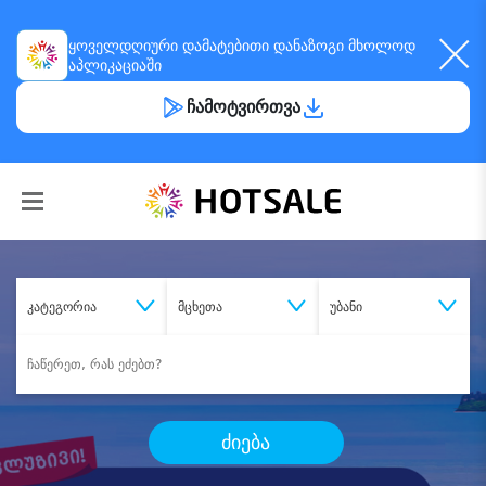
ყოველდღიური
დამატებითი დანაზოგი
მხოლოდ
აპლიკაციაში
ჩამოტვირთვა
კატეგორია
მცხეთა
უბანი
ძიება