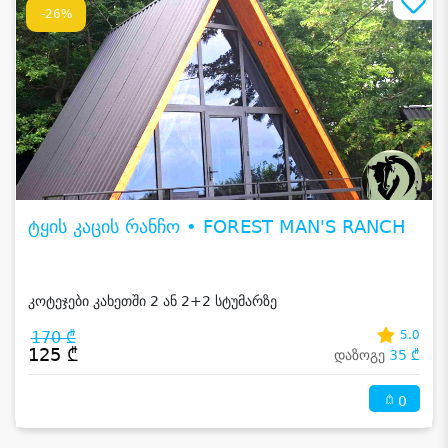
-26%
ტყის კაცის რანჩო • FOREST MAN'S RANCH
კოტეჯები კახეთში 2 ან 2+2 სტუმარზე
170 ₾
5.0
125 ₾
დაზოგე
35 ₾
0