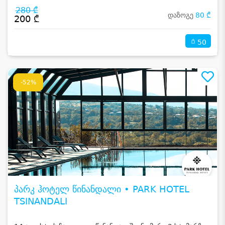
280 ₾
დაზოგე
80 ₾
200 ₾
50
-52%
პარკ ჰოტელ წინანდალი • PARK HOTEL
TSINANDALI