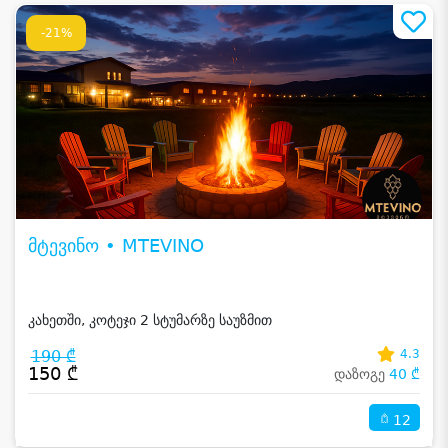
-21%
მტევინო • MTEVINO
კახეთში, კოტეჯი 2 სტუმარზე საუზმით
190 ₾
4.3
150 ₾
დაზოგე
40 ₾
12