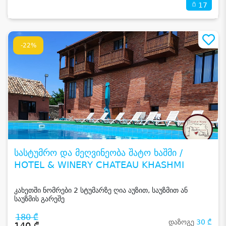
17
-22%
სასტუმრო და მეღვინეობა შატო ხაშმი /
HOTEL & WINERY CHATEAU KHASHMI
კახეთში ნომრები 2 სტუმარზე ღია აუზით, საუზმით ან
საუზმის გარეშე
180 ₾
დაზოგე
30 ₾
140 ₾