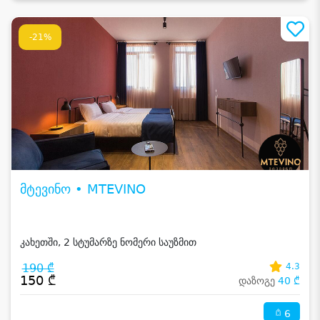
-21%
მტევინო • MTEVINO
კახეთში, 2 სტუმარზე ნომერი საუზმით
190 ₾
4.3
150 ₾
დაზოგე
40 ₾
6