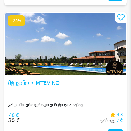
-25%
მტევინო • MTEVINO
კახეთში, ერთჯერადი ვიზიტი ღია აუზზე
40 ₾
4.3
30 ₾
დაზოგე
7 ₾