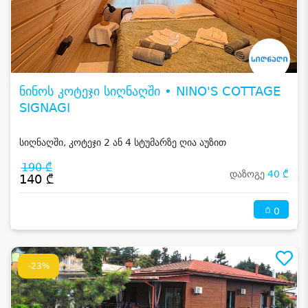
ნინოს კოტეჯი სიღნაღში • NINO'S COTTAGE
SIGNAGI
სიღნაღში, კოტეჯი 2 ან 4 სტუმარზე ღია აუზით
190 ₾
დაზოგე
40 ₾
140 ₾
0
-23%