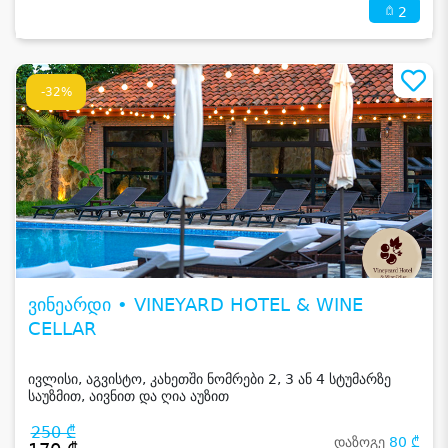
2
-32%
ვინეარდი • VINEYARD HOTEL & WINE
CELLAR
ივლისი, აგვისტო, კახეთში ნომრები 2, 3 ან 4 სტუმარზე
საუზმით, აივნით და ღია აუზით
250 ₾
დაზოგე
80 ₾