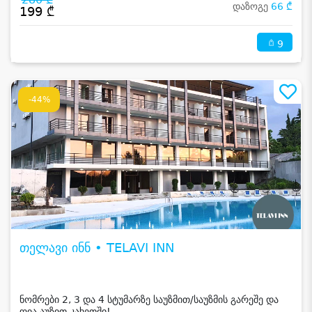
დაზოგე
66 ₾
199 ₾
9
-44%
თელავი ინნ • TELAVI INN
ნომრები 2, 3 და 4 სტუმარზე საუზმით/საუზმის გარეშე და
ღია აუზით კახეთში!