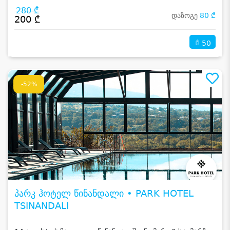
280 ₾
დაზოგე
80 ₾
200 ₾
50
-52%
პარკ ჰოტელ წინანდალი • PARK HOTEL
TSINANDALI