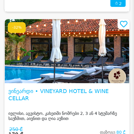
2
-32%
ვინეარდი • VINEYARD HOTEL & WINE
CELLAR
ივლისი, აგვისტო, კახეთში ნომრები 2, 3 ან 4 სტუმარზე
საუზმით, აივნით და ღია აუზით
250 ₾
დაზოგე
80 ₾