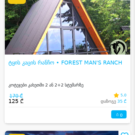
ტყის კაცის რანჩო • FOREST MAN'S RANCH
კოტეჯები კახეთში 2 ან 2+2 სტუმარზე
170 ₾
5.0
125 ₾
დაზოგე
35 ₾
0