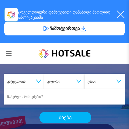
ყოველდღიური
დამატებითი დანაზოგი
მხოლოდ
აპლიკაციაში
ჩამოტვირთვა
კატეგორია
კოჯორი
უბანი
ძიება