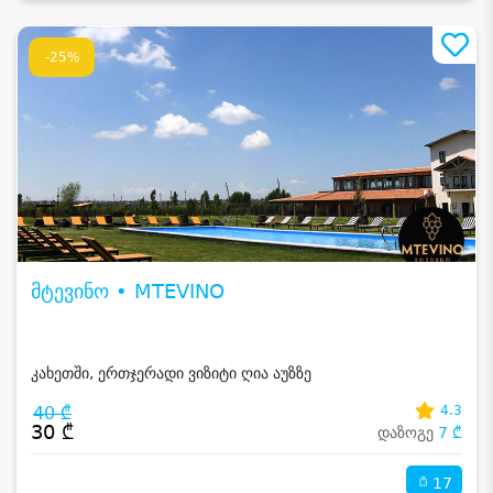
-25%
მტევინო • MTEVINO
კახეთში, ერთჯერადი ვიზიტი ღია აუზზე
40 ₾
4.3
30 ₾
დაზოგე
7 ₾
17