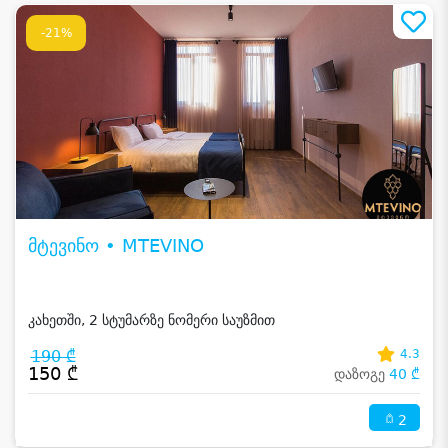
-21%
მტევინო • MTEVINO
კახეთში, 2 სტუმარზე ნომერი საუზმით
190 ₾
4.3
150 ₾
დაზოგე
40 ₾
2