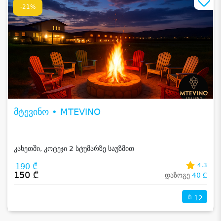
-21%
მტევინო • MTEVINO
კახეთში, კოტეჯი 2 სტუმარზე საუზმით
190 ₾
4.3
150 ₾
დაზოგე
40 ₾
12