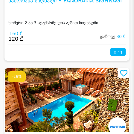
პანორამა სიღნაღი • PANORAMA SIGHNAGI
ნომერი 2 ან 3 სტუმარზე ღია აუზით სიღნაღში
160 ₾
დაზოგე
30 ₾
120 ₾
11
-26%