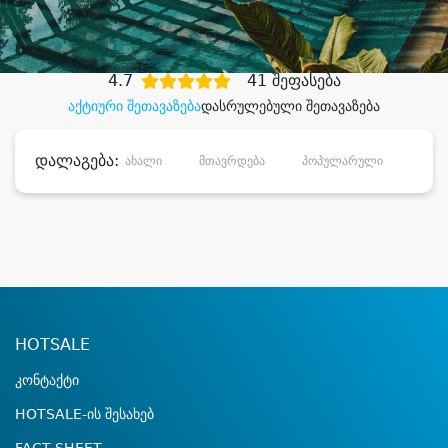
დიდი დანაზოგით
4.7
41 შეფასება
აქტიური შეთავაზება
დასრულებული შეთავაზება
დალაგება:
ახალი
მთავრდება
პოპულარული
დანა
HOTSALE
კონტაქტი
HOTSALE-ის შესახებ