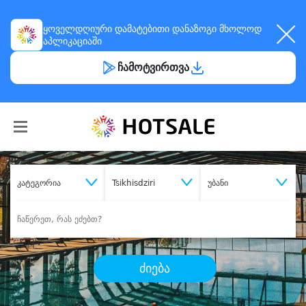
ყოველდღიური
დამატებითი დანაზოგი
მხოლოდ
აპლიკაციაში
ჩამოტვირთვა
კატეგორია
Tsikhisdziri
უბანი
ძიება
შეიძინე
სასურველი მომსახურება