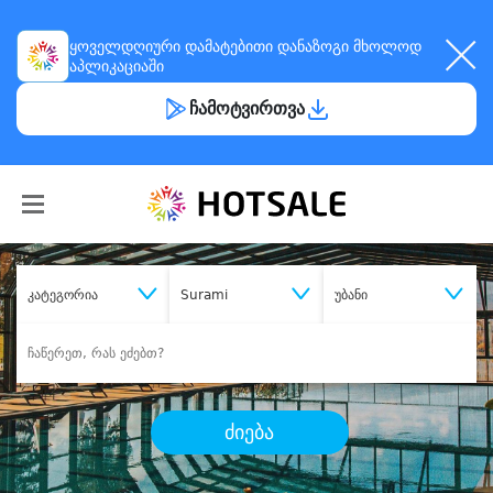
ყოველდღიური
დამატებითი დანაზოგი
მხოლოდ
აპლიკაციაში
ჩამოტვირთვა
კატეგორია
Surami
უბანი
ძიება
შეიძინე
სასურველი მომსახურება