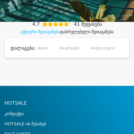
დიდი დანაზოგით
4.7
41 შეფასება
აქტიური შეთავაზება
დასრულებული შეთავაზება
დალაგება:
ახალი
მთავრდება
პოპულარული
დანა
HOTSALE
კონტაქტი
HOTSALE-ის შესახებ