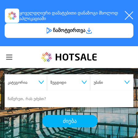
ყოველდღიური
დამატებითი დანაზოგი
მხოლოდ
აპლიკაციაში
ჩამოტვირთვა
კატეგორია
ზუგდიდი
უბანი
ძიება
შეიძინე
სასურველი მომსახურება