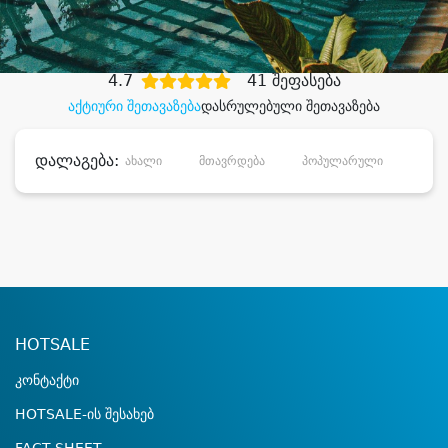
დიდი დანაზოგით
4.7
41 შეფასება
აქტიური შეთავაზება
დასრულებული შეთავაზება
დალაგება:
ახალი
მთავრდება
პოპულარული
დანა
HOTSALE
კონტაქტი
HOTSALE-ის შესახებ