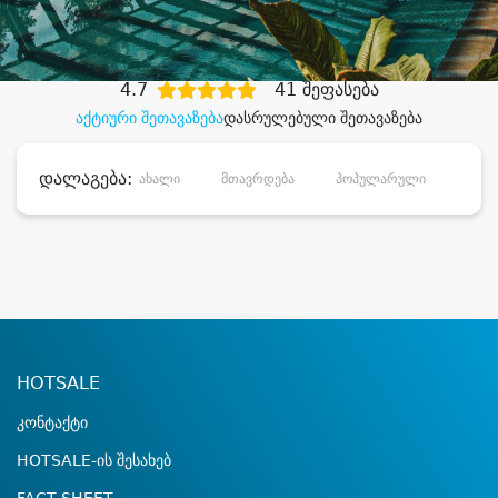
დიდი დანაზოგით
4.7
41 შეფასება
აქტიური შეთავაზება
დასრულებული შეთავაზება
დალაგება:
ახალი
მთავრდება
პოპულარული
დანა
HOTSALE
კონტაქტი
HOTSALE-ის შესახებ