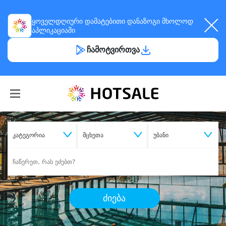
ყოველდღიური
დამატებითი დანაზოგი
მხოლოდ
აპლიკაციაში
ჩამოტვირთვა
კატეგორია
მცხეთა
უბანი
ძიება
შეიძინე
სასურველი მომსახურება