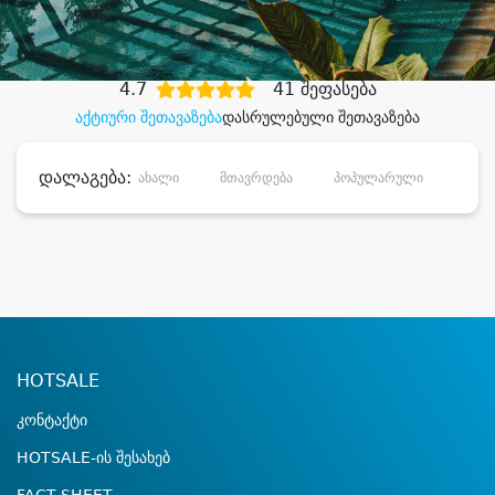
დიდი დანაზოგით
4.7
41 შეფასება
აქტიური შეთავაზება
დასრულებული შეთავაზება
დალაგება:
ახალი
მთავრდება
პოპულარული
დანა
HOTSALE
კონტაქტი
HOTSALE-ის შესახებ