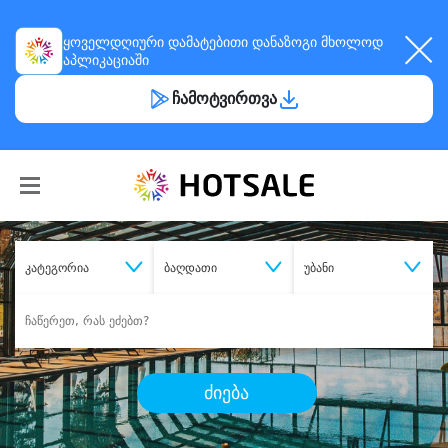
ყოველდღიური
დამატებითი დანაზოგი
მხოლოდ
აპლიკაციაში
ჩამოტვირთვა
კატეგორია
ბაღდათი
უბანი
ძიება
შეიძინე
სასურველი მომსახურება