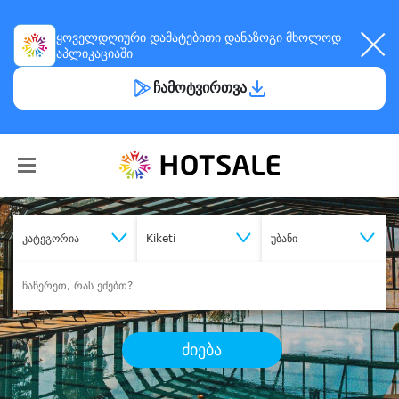
ყოველდღიური
დამატებითი დანაზოგი
მხოლოდ
აპლიკაციაში
ჩამოტვირთვა
კატეგორია
Kiketi
უბანი
ძიება
შეიძინე
სასურველი მომსახურება