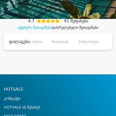
დიდი დანაზოგით
4.7
41 შეფასება
აქტიური შეთავაზება
დასრულებული შეთავაზება
დალაგება:
ახალი
მთავრდება
პოპულარული
დანა
HOTSALE
კონტაქტი
HOTSALE-ის შესახებ