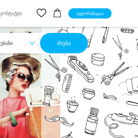
pp
Ios App
კონტაქტი
ავტორიზაცია
ძიება
უბანი
ბა
დიდი დანაზოგით