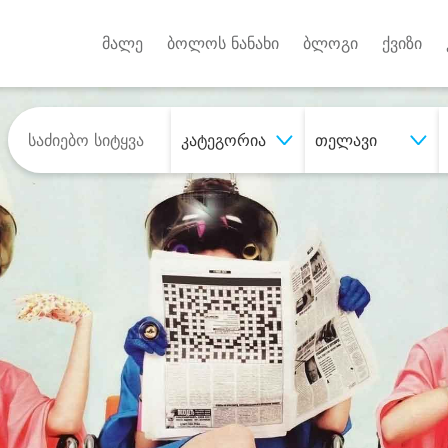
Android A
უქტებზე
მალე
ბოლოს ნანახი
ბლოგი
ქვიზი
კატეგორია
თელავი
შეიძინე
სასურველი მომსახურე