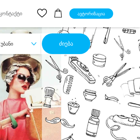
pp
Ios App
კონტაქტი
ავტორიზაცია
ძიება
უბანი
ბა
დიდი დანაზოგით