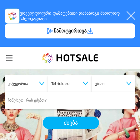
ყოველდღიური
დამატებითი დანაზოგი
მხოლოდ
აპლიკაციაში
ჩამოტვირთვა
კატეგორია
Tetrickaro
უბანი
ძიება
შეიძინე
სასურველი მომსახურება