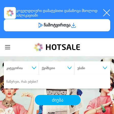
ყოველდღიური
დამატებითი დანაზოგი
მხოლოდ
აპლიკაციაში
ჩამოტვირთვა
კატეგორია
ქვიშხეთი
უბანი
ძიება
შეიძინე
სასურველი მომსახურება