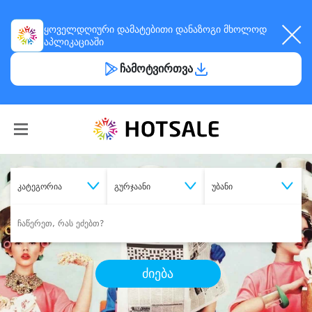
ყოველდღიური
დამატებითი დანაზოგი
მხოლოდ
აპლიკაციაში
ჩამოტვირთვა
კატეგორია
გურჯაანი
უბანი
ძიება
შეიძინე
სასურველი მომსახურება