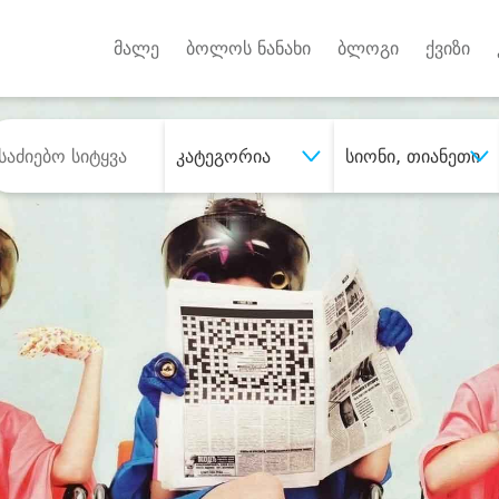
Android A
უქტებზე
მალე
ბოლოს ნანახი
ბლოგი
ქვიზი
კატეგორია
სიონი, თიანეთი
შეიძინე
სასურველი მომსახურე