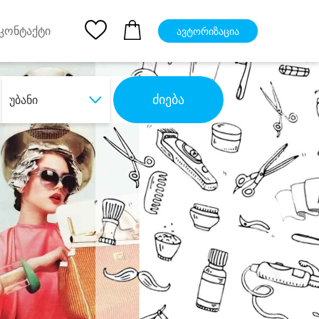
pp
Ios App
კონტაქტი
ავტორიზაცია
ძიება
უბანი
ბა
დიდი დანაზოგით