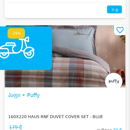
0
-39%
პაფი • Puffy
160X220 HAUS RNF DUVET COVER SET - BLUE
179 ₾