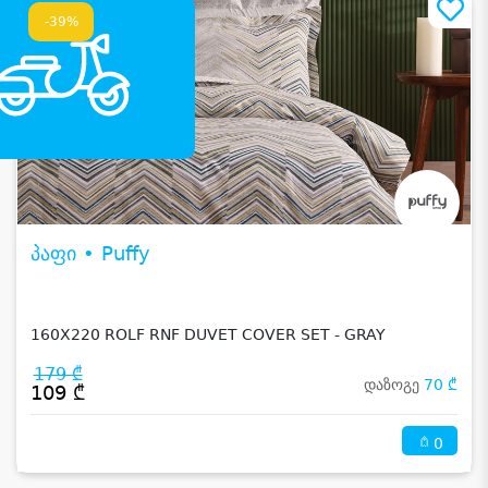
-39%
პაფი • Puffy
160X220 ROLF RNF DUVET COVER SET - GRAY
179 ₾
დაზოგე
70 ₾
109 ₾
0