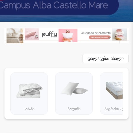
დალაგება: ახალი
საბანი
ბალიში
მატრასის დამცა