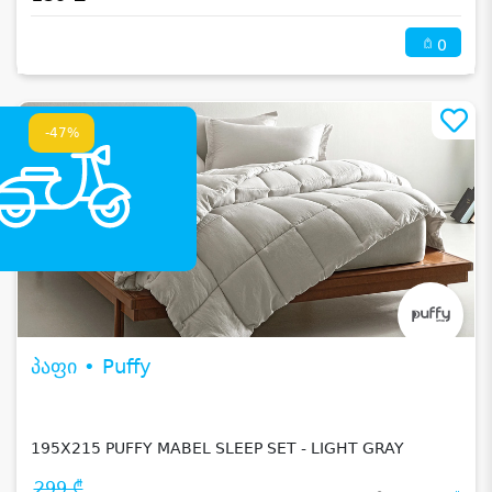
0
-47%
პაფი • Puffy
195X215 PUFFY MABEL SLEEP SET - LIGHT GRAY
299 ₾