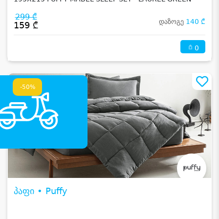
299 ₾
დაზოგე
140 ₾
159 ₾
0
-50%
პაფი • Puffy