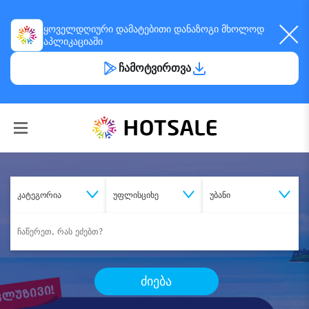
ყოველდღიური
დამატებითი დანაზოგი
მხოლოდ
აპლიკაციაში
ჩამოტვირთვა
კატეგორია
უფლისციხე
უბანი
ძიება