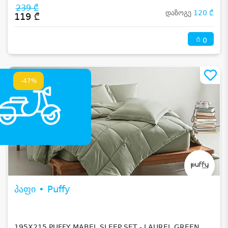
239 ₾
დაზოგე
120 ₾
119 ₾
0
-47%
პაფი • Puffy
195X215 PUFFY MABEL SLEEP SET - LAUREL GREEN