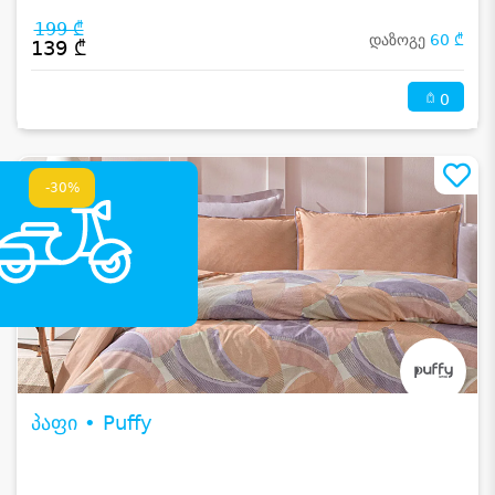
199 ₾
დაზოგე
60 ₾
139 ₾
0
-30%
პაფი • Puffy