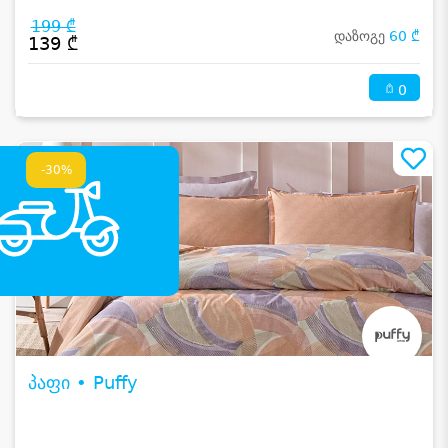
199 ₾
დაზოგე
60 ₾
139 ₾
0
-30%
პაფი • Puffy