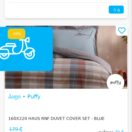
0
-39%
პაფი • Puffy
160X220 HAUS RNF DUVET COVER SET - BLUE
179 ₾