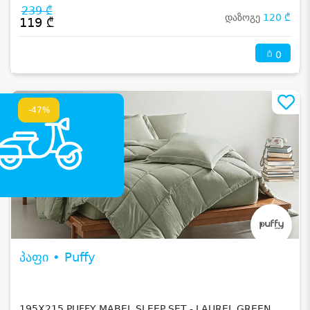
239 ₾
დაზოგე
120 ₾
119 ₾
0
-47%
პაფი • Puffy
195X215 PUFFY MABEL SLEEP SET - LAUREL GREEN