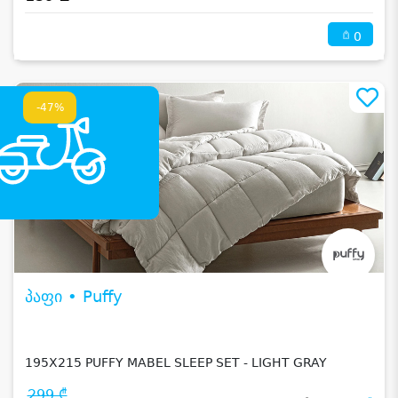
0
-47%
პაფი • Puffy
195X215 PUFFY MABEL SLEEP SET - LIGHT GRAY
299 ₾