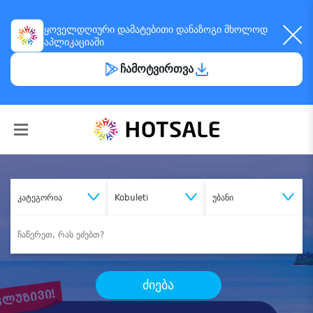
ყოველდღიური
დამატებითი დანაზოგი
მხოლოდ
აპლიკაციაში
ჩამოტვირთვა
კატეგორია
Kobuleti
უბანი
ძიება