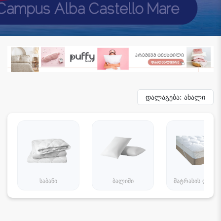
დალაგება: ახალი
საბანი
ბალიში
მატრასის დამცა