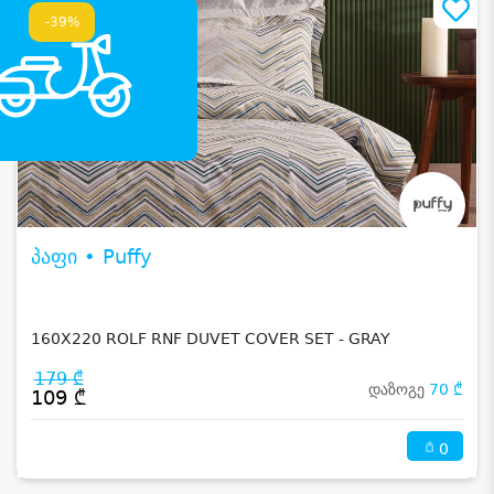
-39%
პაფი • Puffy
160X220 ROLF RNF DUVET COVER SET - GRAY
179 ₾
დაზოგე
70 ₾
109 ₾
0