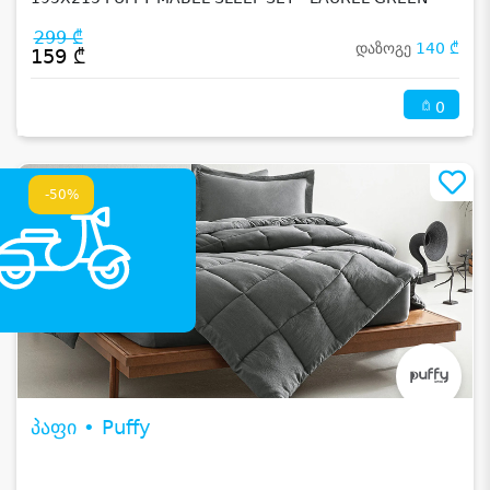
299 ₾
დაზოგე
140 ₾
159 ₾
0
-50%
პაფი • Puffy