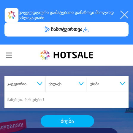
ყოველდღიური
დამატებითი დანაზოგი
მხოლოდ
აპლიკაციაში
ჩამოტვირთვა
კატეგორია
ქალაქი
უბანი
ძიება