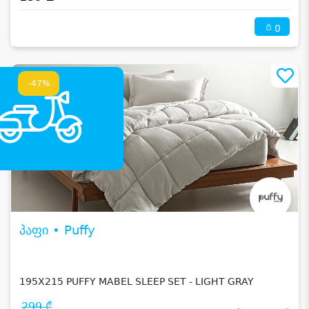
0
-47%
პაფი • Puffy
195X215 PUFFY MABEL SLEEP SET - LIGHT GRAY
299 ₾