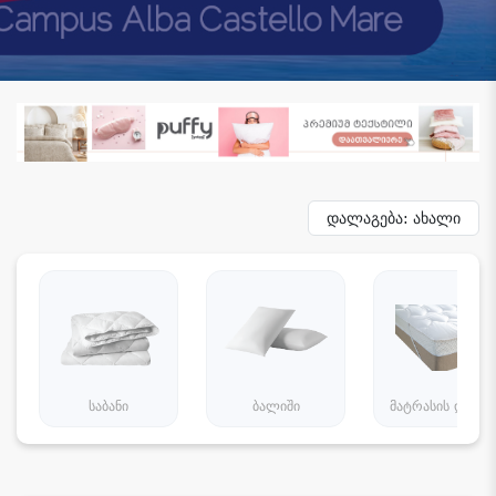
დალაგება: ახალი
საბანი
ბალიში
მატრასის დამცა