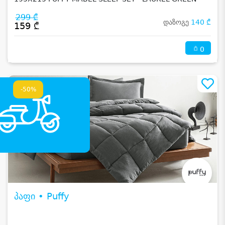
299 ₾
დაზოგე
140 ₾
159 ₾
0
-50%
პაფი • Puffy