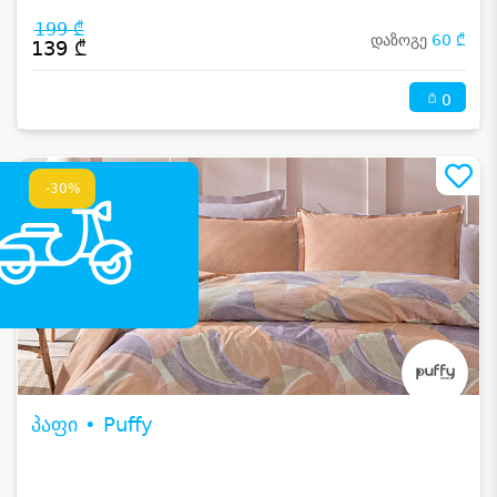
199 ₾
დაზოგე
60 ₾
139 ₾
0
-30%
პაფი • Puffy