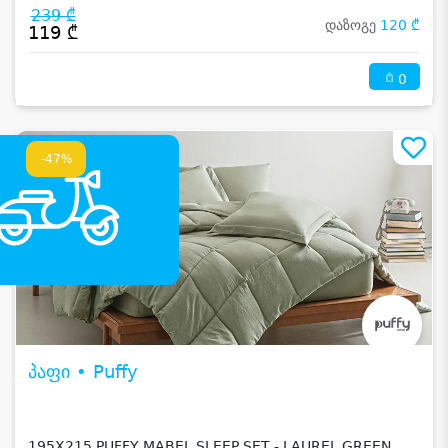
239 ₾
დაზოგე
120 ₾
119 ₾
0
-47%
პაფი • Puffy
195X215 PUFFY MABEL SLEEP SET - LAUREL GREEN