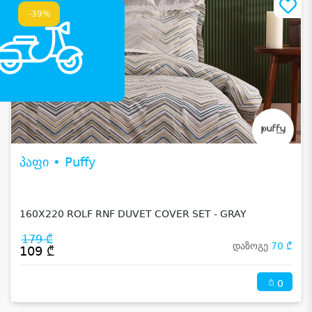
-39%
პაფი • Puffy
160X220 ROLF RNF DUVET COVER SET - GRAY
179 ₾
დაზოგე
70 ₾
109 ₾
0