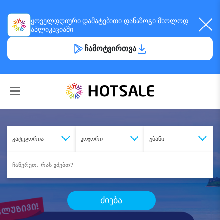
ყოველდღიური
დამატებითი დანაზოგი
მხოლოდ
აპლიკაციაში
ჩამოტვირთვა
კატეგორია
კოჯორი
უბანი
ძიება