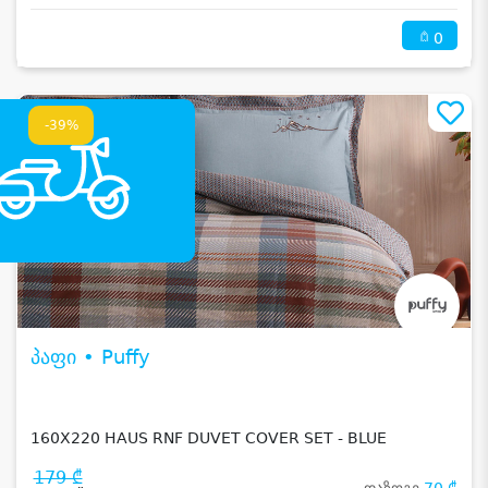
0
-39%
პაფი • Puffy
160X220 HAUS RNF DUVET COVER SET - BLUE
179 ₾