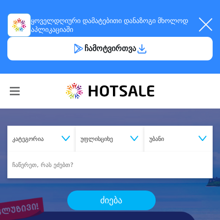
ყოველდღიური
დამატებითი დანაზოგი
მხოლოდ
აპლიკაციაში
ჩამოტვირთვა
კატეგორია
უფლისციხე
უბანი
ძიება