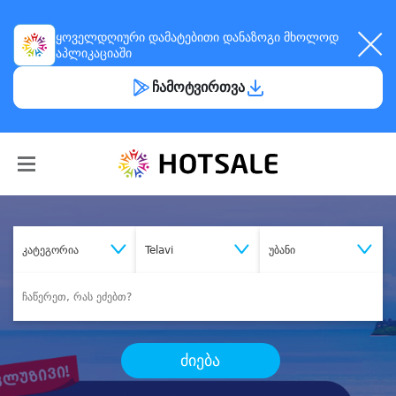
ყოველდღიური
დამატებითი დანაზოგი
მხოლოდ
აპლიკაციაში
ჩამოტვირთვა
კატეგორია
Telavi
უბანი
ძიება