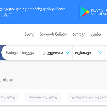
ლიკაცია
და აღმოაჩინე
დამატებითი
PLAY S
Android A
უქტებზე
მალე
ბოლოს ნანახი
ბლოგი
ქვიზი
კატეგორია
რუსთავი
კ აქციები
 შოკ ფასად
ესთეტიკა შოკ ფასად
სტომატოლოგია შოკ ფას