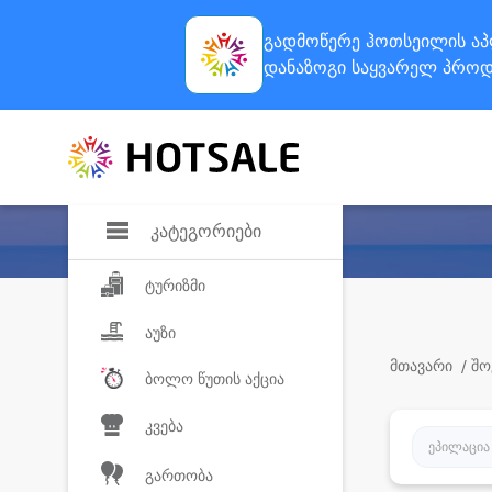
გადმოწერე ჰოთსეილის
აპ
დანაზოგი
საყვარელ პროდ
კატეგორიები
ტურიზმი
აუზი
მთავარი
/ შო
ბოლო წუთის აქცია
კვება
ეპილაცია
გართობა