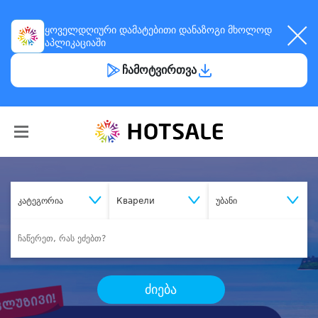
ყოველდღიური
დამატებითი დანაზოგი
მხოლოდ
აპლიკაციაში
ჩამოტვირთვა
კატეგორია
Кварели
უბანი
ძიება