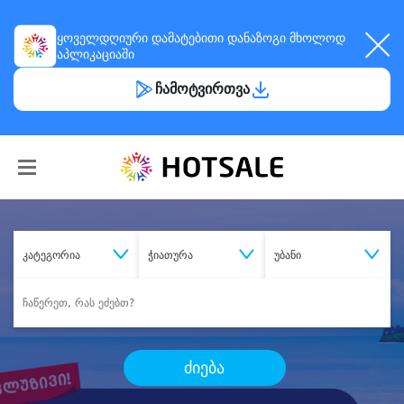
ყოველდღიური
დამატებითი დანაზოგი
მხოლოდ
აპლიკაციაში
ჩამოტვირთვა
კატეგორია
ჭიათურა
უბანი
ძიება