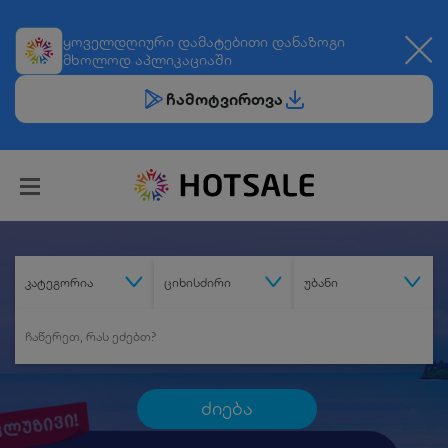
ყოველდღიური
დამატებითი დანაზოგი
მხოლოდ აპლიკაციაში
ჩამოტვირთვა
კატეგორია
ციხისძირი
უბანი
ძიება