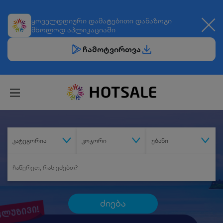
ყოველდღიური
დამატებითი დანაზოგი
მხოლოდ აპლიკაციაში
ჩამოტვირთვა
კატეგორია
კოჯორი
უბანი
ძიება