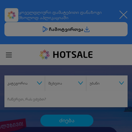
ყოველდღიური
დამატებითი დანაზოგი
მხოლოდ აპლიკაციაში
ჩამოტვირთვა
კატეგორია
მცხეთა
უბანი
ძიება