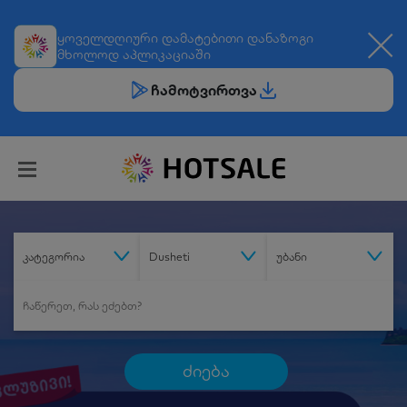
ყოველდღიური
დამატებითი დანაზოგი
მხოლოდ აპლიკაციაში
ჩამოტვირთვა
კატეგორია
Dusheti
უბანი
ძიება