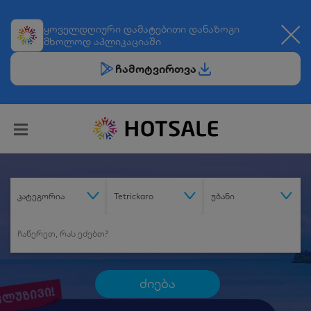
ყოველდღიური
დამატებითი დანაზოგი
მხოლოდ აპლიკაციაში
ჩამოტვირთვა
კატეგორია
Tetrickaro
უბანი
ძიება