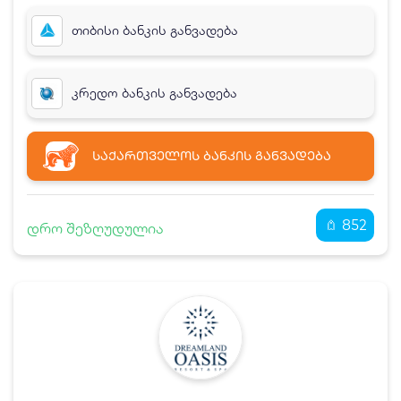
თიბისი ბანკის განვადება
კრედო ბანკის განვადება
ᲡᲐᲥᲐᲠᲗᲕᲔᲚᲝᲡ ᲑᲐᲜᲙᲘᲡ ᲒᲐᲜᲕᲐᲓᲔᲑᲐ
852
დრო შეზღუდულია