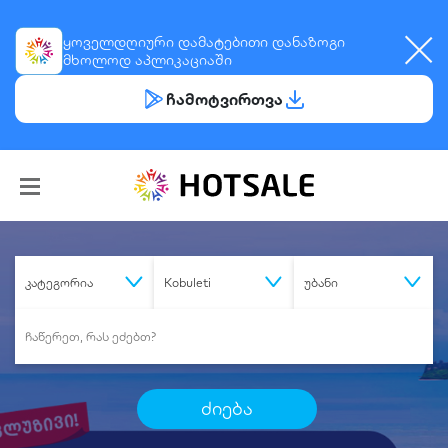
ყოველდღიური
დამატებითი დანაზოგი
მხოლოდ აპლიკაციაში
ჩამოტვირთვა
კატეგორია
Kobuleti
უბანი
ძიება