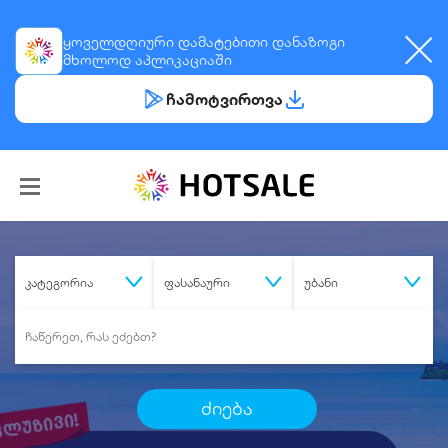
ყოველდღიური
დამატებითი დანაზოგი
მხოლოდ აპლიკაციაში
ჩამოტვირთვა
კატეგორია
ფასანაური
უბანი
ძიება