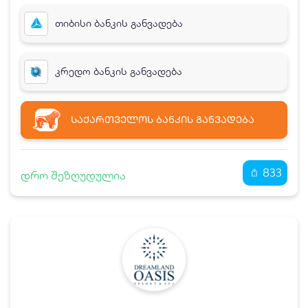
თიბისი ბანკის განვადება
კრედო ბანკის განვადება
ᲡᲐᲥᲐᲠᲗᲕᲔᲚᲝᲡ ᲑᲐᲜᲙᲘᲡ ᲒᲐᲜᲕᲐᲓᲔᲑᲐ
833
დრო შეზღუდულია