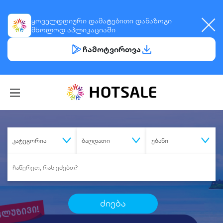
ყოველდღიური
დამატებითი დანაზოგი
მხოლოდ აპლიკაციაში
ჩამოტვირთვა
კატეგორია
ბაღდათი
უბანი
ძიება