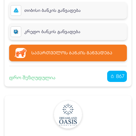
თიბისი ბანკის განვადება
კრედო ბანკის განვადება
ᲡᲐᲥᲐᲠᲗᲕᲔᲚᲝᲡ ᲑᲐᲜᲙᲘᲡ ᲒᲐᲜᲕᲐᲓᲔᲑᲐ
867
დრო შეზღუდულია