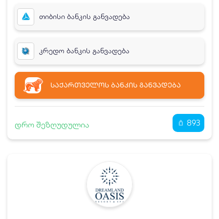
თიბისი ბანკის განვადება
კრედო ბანკის განვადება
ᲡᲐᲥᲐᲠᲗᲕᲔᲚᲝᲡ ᲑᲐᲜᲙᲘᲡ ᲒᲐᲜᲕᲐᲓᲔᲑᲐ
893
დრო შეზღუდულია