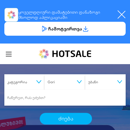
ყოველდღიური
დამატებითი დანაზოგი
მხოლოდ აპლიკაციაში
ჩამოტვირთვა
კატეგორია
Gori
უბანი
ძიება