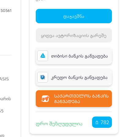
დამატებითი საწოლი
0 ₾
50561
ნომრის ღირებულება
420.00
დაჯავშნა
დანაზოგით
₾
ყიდვა ავტორიზაციის გარეშე
თიბისი ბანკის განვადება
კრედო ბანკის განვადება
ASIS
ᲡᲐᲥᲐᲠᲗᲕᲔᲚᲝᲡ ᲑᲐᲜᲙᲘᲡ
ლარის
ᲒᲐᲜᲕᲐᲓᲔᲑᲐ
65
782
დრო შეზღუდულია
ად