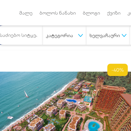
Android App
დუქტებზე
მალე
ბოლოს ნანახი
ბლოგი
ქვიზი
კ
კატეგორია
ხელვაჩაური
-40%