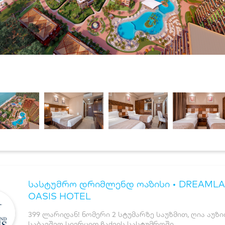
სასტუმრო დრიმლენდ ოაზისი • DREAML
OASIS HOTEL
399 ლარიდან! ნომერი 2 სტუმარზე საუზმით, ღია აუზ
საბავშვო სივრცით ჩაქვის სასტუმროში