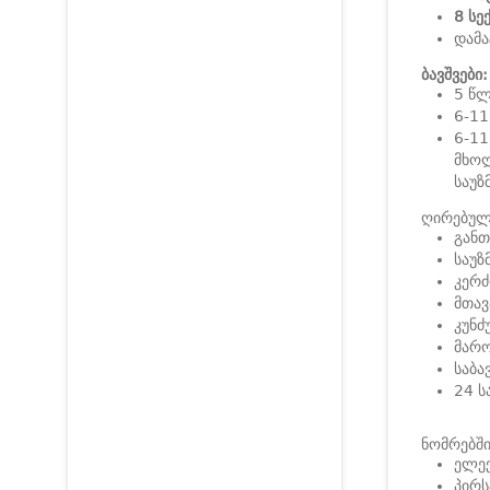
8 სე
დამა
ბავშვები:
5 წლ
6-11
6-11
მხოლ
საუზ
ღირებულე
განთ
საუზ
კერძ
მთავ
კუნძ
მარო
საბა
24 ს
ნომრებში
ელექ
პირს