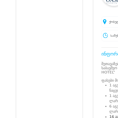
ქობულ
სამუ
ინფორმ
შეთავაზე
საბავშვო
HOTEL“
ფასები მ
1 აგ
ნაც
1 აგ
ლარ
6 აგ
ლარ
16 ა