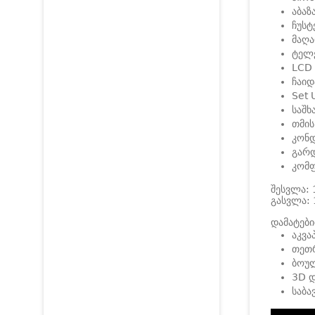
აბაზ
ჩუსტ
მაღა
ტელ
LCD
ჩაიდ
Set 
საშხ
თმის
კონდ
გარ
კომ
შესვლა: 
გასვლა: 
დამატები
აკვა
თეთრ
ბოუ
3D დ
საბა