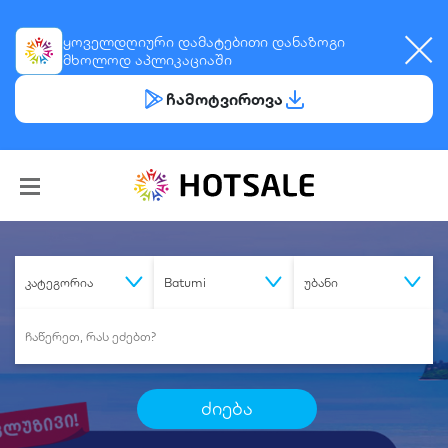
ყოველდღიური
დამატებითი დანაზოგი
მხოლოდ აპლიკაციაში
ჩამოტვირთვა
კატეგორია
Batumi
უბანი
ძიება