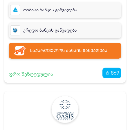
თიბისი ბანკის განვადება
კრედო ბანკის განვადება
ᲡᲐᲥᲐᲠᲗᲕᲔᲚᲝᲡ ᲑᲐᲜᲙᲘᲡ ᲒᲐᲜᲕᲐᲓᲔᲑᲐ
869
დრო შეზღუდულია