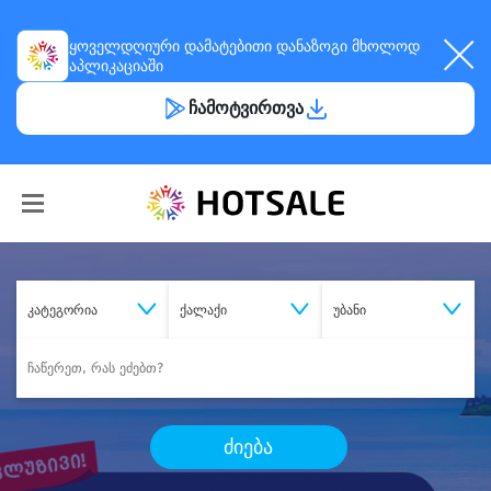
ყოველდღიური
დამატებითი დანაზოგი
მხოლოდ
აპლიკაციაში
ჩამოტვირთვა
კატეგორია
ქალაქი
უბანი
ძიება