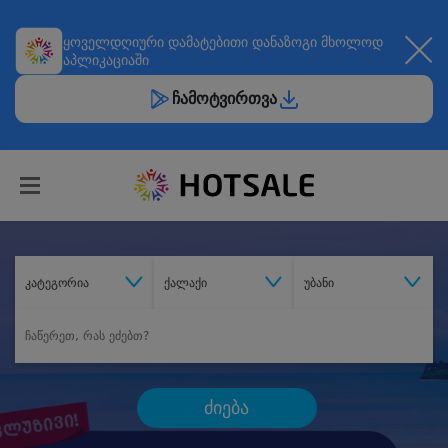
ყოველდღიური
დამატებითი დანაზოგი
მხოლოდ
აპლიკაციაში
ჩამოტვირთვა
კატეგორია
ქალაქი
უბანი
ძიება