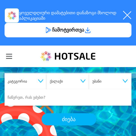
ყოველდღიური
დამატებითი დანაზოგი
მხოლოდ
აპლიკაციაში
ჩამოტვირთვა
კატეგორია
ქალაქი
უბანი
ძიება
შეიძინე
სასურველი მომსახურება