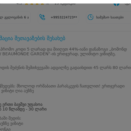
4.9
13
შეფასება
ლ გელოვანის 6 ა
+9953224723**
სამუშაო საათები
აცია შეთავაზების შესახებ
 პრომო კოდი 5 ლარად და მიიღეთ 44%-იანი დანაზოგი „ბომონდ
 / BEAUMONDE GARDEN“-ის ერთჯერად, ულიმიტო ვიზიტზე.
დის შეძენის შემთხვევაში ადგილზე გადაიხდით 45 ლარს 80 ლარი
ქმედებს: მხოლოდ ორშაბათი პარასკევის ჩათვლით! ერთჯერადი
ვიზიტი ღია აუზზე
 ერთი ბავშვი უფასოა
ნ 10 წლამდე - 30 ლარი
ბაში შედის:
აუზზე ვიზიტი
ლონგი