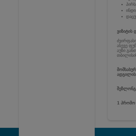
პირს
ინდი
დაცუ
ვიზიტის 
ძვირფას
ასევე ფუ
აუზი გან
თბილისი
მომსახურ
ადგილის
შეზლონგე
1 პრომო