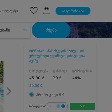
pp
Ios App
კონტაქტი
ავტორიზაცია
ძიება
უბანი
ორშაბათი პარასკევის ჩათვლით!
ერთჯერადი ულიმიტო ვიზიტი ღია
აუზზე
ღირებულება
დანაზოგი
დანაზოგის %
45.00 ₾
30 ₾
44%
80.00 ₾
პრომო კოდი
5
₾
რაოდენობა
5 ₾