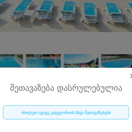
შეთავაზება დასრულებულია
ბომონდ გარდენი • BEAUMONDE GARDEN
იხილეთ იგივე კატეგორიის სხვა შეთავაზებები
ორშაბათი პარასკევის ჩათვლით! ერთჯერადი ულიმიტო ვი
ღია აუზზე