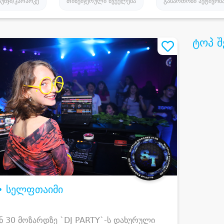
უნჯი/კარაოკე
თინეიჯერული წვეულება
გასართობი აქტივობ
ტოპ შ
 • სელფთაიმი
ან 30 მოზარდზე `DJ PARTY`-ს დახურული