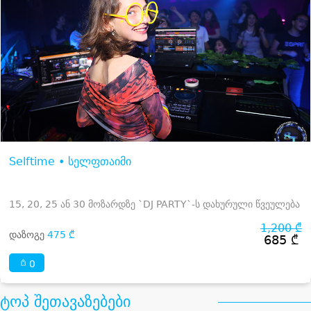
Selftime • სელფთაიმი
15, 20, 25 ან 30 მოზარდზე `DJ PARTY`-ს დახურული წვეულება
1,200 ₾
დაზოგე
475 ₾
685 ₾
0
ტოპ შეთავაზებები