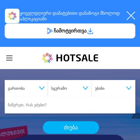
ყოველდღიური
დამატებითი დანაზოგი
მხოლოდ
აპლიკაციაში
ჩამოტვირთვა
გართობა
სგურამო
უბანი
ძიება