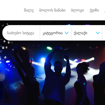
Android A
უქტებზე
მალე
ბოლოს ნანახი
ბლოგი
ქვიზი
კატეგორია
ქალაქი
შეიძინე
სასურველი მომსახურე