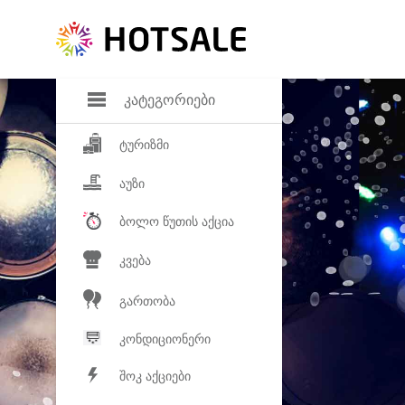
დანაზოგი
საყვარელ პროდ
კატეგორიები
ტურიზმი
აუზი
ბოლო წუთის აქცია
კვება
გართობა
კონდიციონერი
შოკ აქციები