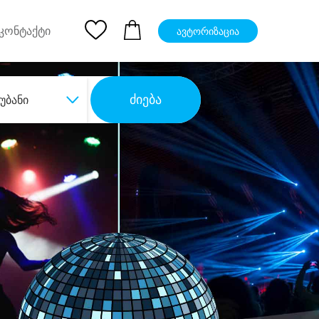
pp
Ios App
კონტაქტი
ავტორიზაცია
ძიება
უბანი
ბა
დიდი დანაზოგით