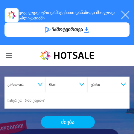
ყოველდღიური
დამატებითი დანაზოგი
მხოლოდ
აპლიკაციაში
ჩამოტვირთვა
გართობა
Gori
უბანი
ძიება