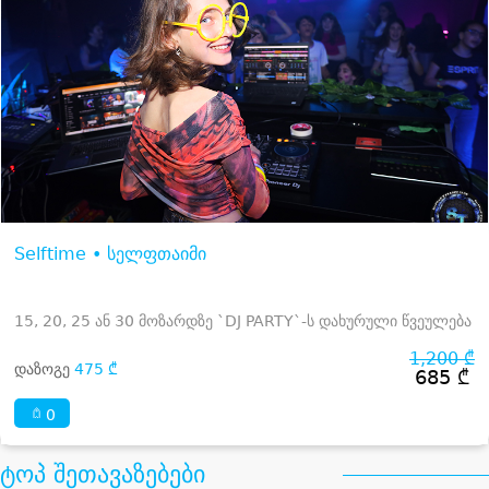
Selftime • სელფთაიმი
15, 20, 25 ან 30 მოზარდზე `DJ PARTY`-ს დახურული წვეულება
1,200 ₾
დაზოგე
475 ₾
685 ₾
0
ტოპ შეთავაზებები