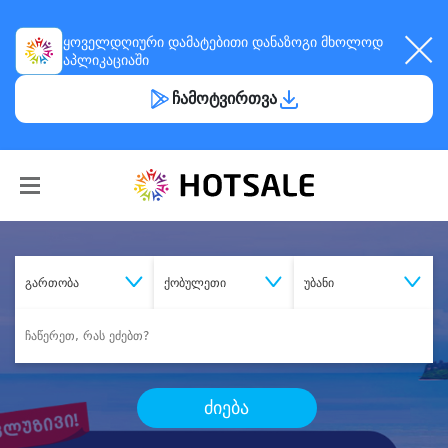
ყოველდღიური
დამატებითი დანაზოგი
მხოლოდ
აპლიკაციაში
ჩამოტვირთვა
გართობა
ქობულეთი
უბანი
ძიება