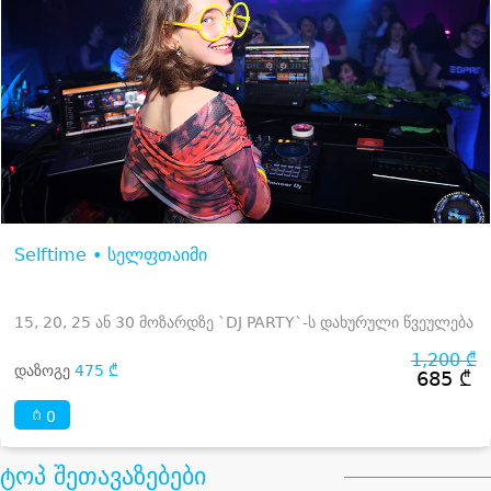
Selftime • სელფთაიმი
15, 20, 25 ან 30 მოზარდზე `DJ PARTY`-ს დახურული წვეულება
1,200 ₾
დაზოგე
475 ₾
685 ₾
0
ტოპ შეთავაზებები