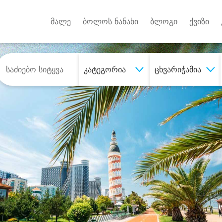
Android A
უქტებზე
მალე
ბოლოს ნანახი
ბლოგი
ქვიზი
კატეგორია
ცხვარიჭამია
შეიძინე
სასურველი მომსახურე