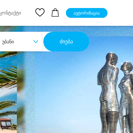
pp
Ios App
კონტაქტი
ავტორიზაცია
ძიება
უბანი
ბა
დიდი დანაზოგით