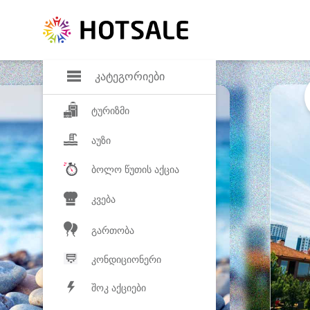
დანაზოგი
საყვარელ პროდ
კატეგორიები
ტურიზმი
აუზი
ბოლო წუთის აქცია
კვება
გართობა
კონდიციონერი
შოკ აქციები