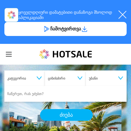
ყოველდღიური
დამატებითი დანაზოგი
მხოლოდ
აპლიკაციაში
ჩამოტვირთვა
კატეგორია
ციხისძირი
უბანი
ძიება
შეიძინე
სასურველი მომსახურება