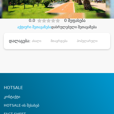
დიდი დანაზოგით
0.0
0 შეფასება
აქტიური შეთავაზება
დასრულებული შეთავაზება
დალაგება:
ახალი
მთავრდება
პოპულარული
დანა
HOTSALE
კონტაქტი
HOTSALE-ის შესახებ