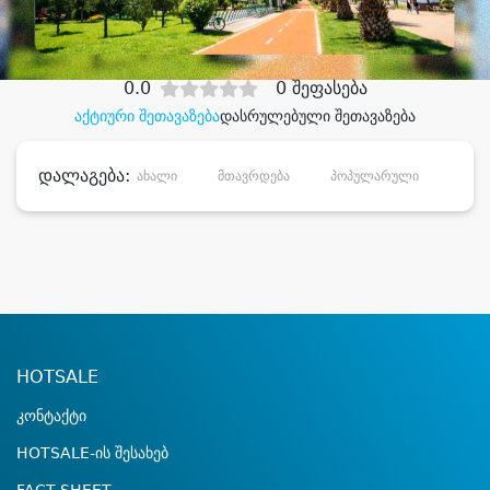
დიდი დანაზოგით
0.0
0 შეფასება
აქტიური შეთავაზება
დასრულებული შეთავაზება
დალაგება:
ახალი
მთავრდება
პოპულარული
დანა
HOTSALE
კონტაქტი
HOTSALE-ის შესახებ