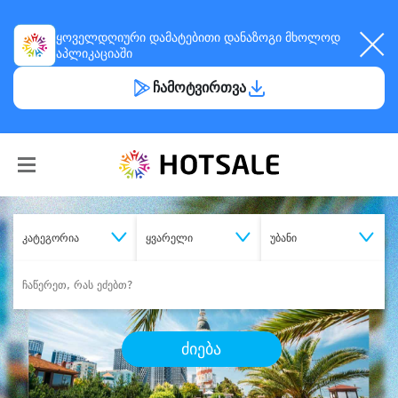
ყოველდღიური
დამატებითი დანაზოგი
მხოლოდ
აპლიკაციაში
ჩამოტვირთვა
კატეგორია
ყვარელი
უბანი
ძიება
შეიძინე
სასურველი მომსახურება